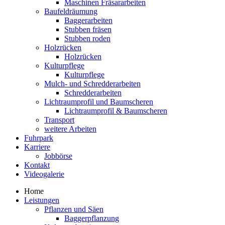
Maschinen Fräsararbeiten
Baufeldräumung
Baggerarbeiten
Stubben fräsen
Stubben roden
Holzrücken
Holzrücken
Kulturpflege
Kulturpflege
Mulch- und Schredderarbeiten
Schredderarbeiten
Lichtraumprofil und Baumscheren
Lichtraumprofil & Baumscheren
Transport
weitere Arbeiten
Fuhrpark
Karriere
Jobbörse
Kontakt
Videogalerie
Home
Leistungen
Pflanzen und Säen
Baggerpflanzung