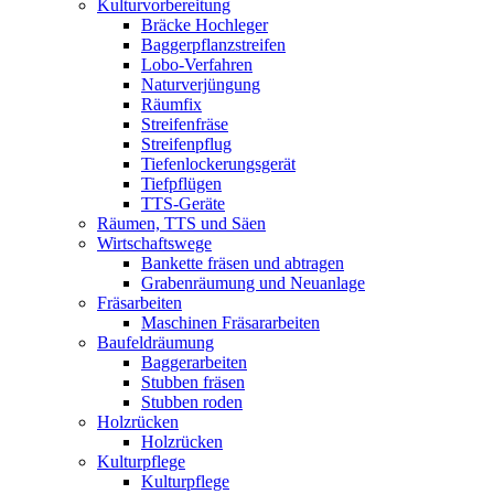
Kulturvorbereitung
Bräcke Hochleger
Baggerpflanzstreifen
Lobo-Verfahren
Naturverjüngung
Räumfix
Streifenfräse
Streifenpflug
Tiefenlockerungsgerät
Tiefpflügen
TTS-Geräte
Räumen, TTS und Säen
Wirtschaftswege
Bankette fräsen und abtragen
Grabenräumung und Neuanlage
Fräsarbeiten
Maschinen Fräsararbeiten
Baufeldräumung
Baggerarbeiten
Stubben fräsen
Stubben roden
Holzrücken
Holzrücken
Kulturpflege
Kulturpflege