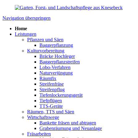
Navigation überspringen
Home
Leistungen
Pflanzen und Säen
Baggerpflanzung
Kulturvorbereitung
Bräcke Hochleger
Baggerpflanzstreifen
Lobo-Verfahren
Naturverjüngung
Räumfix
Streifenfräse
Streifenpflug
Tiefenlockerungsgerät
Tiefpflügen
TTS-Geräte
Räumen, TTS und Säen
Wirtschaftswege
Bankette fräsen und abtragen
Grabenräumung und Neuanlage
Fräsarbeiten